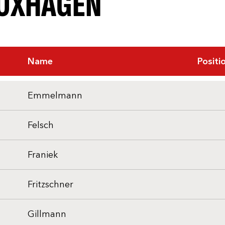
GUXHAGEN
Name
Positi
Emmelmann
Felsch
Franiek
Fritzschner
Gillmann