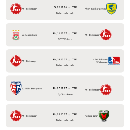
Di, 22.12.26
//
TBD
MT Melsungen
Rhein-Neckar Löwen
Rothenbach-Halle
Do, 11.02.27
//
TBD
SC Magdeburg
MT Melsungen
GETEC Arena
Do, 18.02.27
//
TBD
HBW Balingen-
MT Melsungen
Weilstetten
Rothenbach-Halle
Do, 25.02.27
//
TBD
SG BBM Bietigheim
MT Melsungen
EgeTrans Arena
Do, 04.03.27
//
TBD
MT Melsungen
Füchse Berlin
Rothenbach-Halle