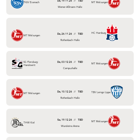
Do, 19.11.26
//
TBD
ThSV Eisenach
MT Melsungen
Werner-Aßmann-Halle
HC Hamburg
Do, 26.11.26
//
TBD
MT Melsungen
Rothenbach-Halle
SG Flensburg-
Do, 03.12.26
//
TBD
MT Melsungen
Handewitt
Campushalle
Do, 10.12.26
//
TBD
TBV Lemgo Lippe
MT Melsungen
Rothenbach-Halle
Sa, 19.12.26
//
TBD
MT Melsungen
THW Kiel
Wunderino Arena