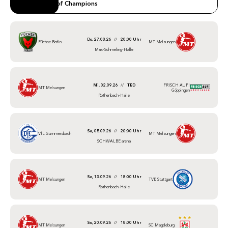
Tournament of Champions
Do, 27.08.26
//
20:00 Uhr
Füchse Berlin
MT Melsungen
Max-Schmeling-Halle
Mi, 02.09.26
//
TBD
FRISCH AUF!
MT Melsungen
Göppingen
Rothenbach-Halle
Sa, 05.09.26
//
20:00 Uhr
VfL Gummersbach
MT Melsungen
SCHWALBE arena
So, 13.09.26
//
18:00 Uhr
MT Melsungen
TVB Stuttgart
Rothenbach-Halle
So, 20.09.26
//
18:00 Uhr
MT Melsungen
SC Magdeburg