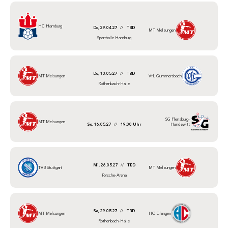
HC Hamburg
Do, 29.04.27
//
TBD
MT Melsungen
Sporthalle Hamburg
Do, 13.05.27
//
TBD
MT Melsungen
VfL Gummersbach
Rothenbach-Halle
SG Flensburg-
MT Melsungen
So, 16.05.27
//
19:00 Uhr
Handewitt
Mi, 26.05.27
//
TBD
TVB Stuttgart
MT Melsungen
Porsche-Arena
Sa, 29.05.27
//
TBD
MT Melsungen
HC Erlangen
Rothenbach-Halle