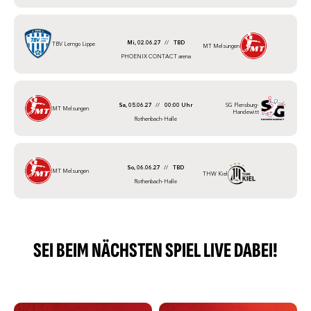
Mi, 02.06.27
//
TBD
TBV Lemgo Lippe
MT Melsungen
PHOENIX CONTACT arena
Sa, 05.06.27
//
00:00 Uhr
SG Flensburg-
MT Melsungen
Handewitt
Rothenbach-Halle
So, 06.06.27
//
TBD
MT Melsungen
THW Kiel
Rothenbach-Halle
SEI BEIM NÄCHSTEN SPIEL LIVE DABEI!