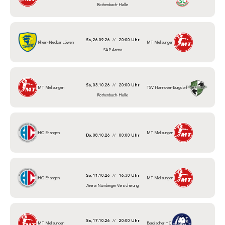
Rothenbach-Halle
Sa, 26.09.26
//
20:00 Uhr
Rhein-Neckar Löwen
MT Melsungen
SAP Arena
Sa, 03.10.26
//
20:00 Uhr
MT Melsungen
TSV Hannover-Burgdorf
Rothenbach-Halle
HC Erlangen
MT Melsungen
Do, 08.10.26
//
00:00 Uhr
So, 11.10.26
//
16:30 Uhr
HC Erlangen
MT Melsungen
Arena Nürnberger Versicherung
Sa, 17.10.26
//
20:00 Uhr
MT Melsungen
Bergischer HC