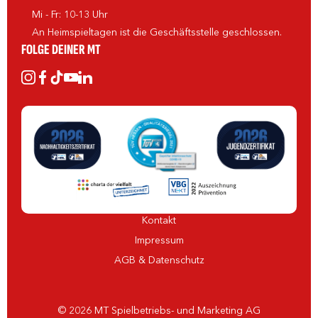
Mi - Fr: 10-13 Uhr
An Heimspieltagen ist die Geschäftsstelle geschlossen.
FOLGE DEINER MT
Kontakt
Impressum
AGB & Datenschutz
© 2026 MT Spielbetriebs- und Marketing AG