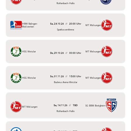
Rothenbach-Halle
HBW Balingen-
Sa, 24.10.26
//
20:00 Uhr
MT Melsungen
Weilstetten
SparkassenArena
HSG Wetzlar
MT Melsungen
Do, 29.10.26
//
00:00 Uhr
So, 01.11.26
//
15:00 Uhr
HSG Wetzlar
MT Melsungen
Buderus Arena Wetzlar
Sa, 14.11.26
//
TBD
SG BBM Bietigheim
MT Melsungen
Rothenbach-Halle