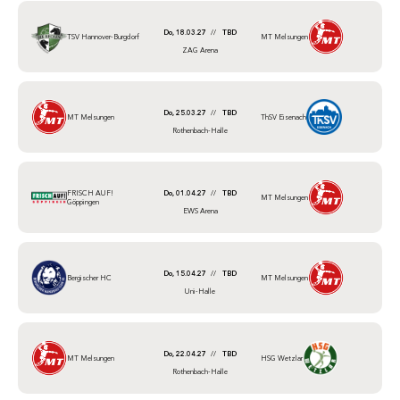
Do, 18.03.27
//
TBD
TSV Hannover-Burgdorf
MT Melsungen
ZAG Arena
Do, 25.03.27
//
TBD
MT Melsungen
ThSV Eisenach
Rothenbach-Halle
FRISCH AUF!
Do, 01.04.27
//
TBD
MT Melsungen
Göppingen
EWS Arena
Do, 15.04.27
//
TBD
Bergischer HC
MT Melsungen
Uni-Halle
Do, 22.04.27
//
TBD
MT Melsungen
HSG Wetzlar
Rothenbach-Halle