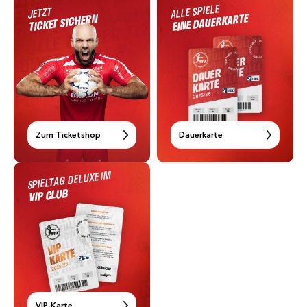
ALLE SPIELE
JETZT
EINE DAUERKARTE
TICKET SICHERN
Zum Ticketshop
Dauerkarte
SPIELTAG DELUXE IM
VIP CLUB
VIP-Karte