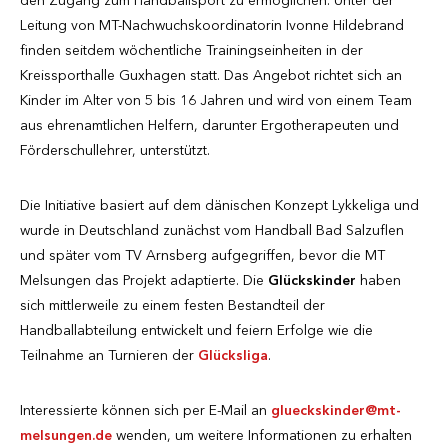
den Zugang zum Handballsport zu ermöglichen. Unter der
Leitung von MT-Nachwuchskoordinatorin Ivonne Hildebrand
finden seitdem wöchentliche Trainingseinheiten in der
Kreissporthalle Guxhagen statt. Das Angebot richtet sich an
Kinder im Alter von 5 bis 16 Jahren und wird von einem Team
aus ehrenamtlichen Helfern, darunter Ergotherapeuten und
Förderschullehrer, unterstützt.
Die Initiative basiert auf dem dänischen Konzept Lykkeliga und
wurde in Deutschland zunächst vom Handball Bad Salzuflen
und später vom TV Arnsberg aufgegriffen, bevor die MT
Melsungen das Projekt adaptierte. Die
Glückskinder
haben
sich mittlerweile zu einem festen Bestandteil der
Handballabteilung entwickelt und feiern Erfolge wie die
Teilnahme an Turnieren der
Glücksliga
.
Interessierte können sich per E-Mail an
glueckskinder
@
mt-
melsungen.de
wenden, um weitere Informationen zu erhalten