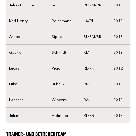
Julius Frederick
Seel
RL/RM/RR
2013
Karl Henry
Reichmann
LA/RL
2013
Arend
Sippel
RL/RM/RR
2013
Gabriel
Schmidt
KM
2013
Lucas
Vicic
RL/RR
2012
Luka
Bukelikj
RM
2013
Lennard
Wieczny
RA
2013
Julius
Hofmeier
RL/RR
2013
TRAINER- UND BETREUERTEAM