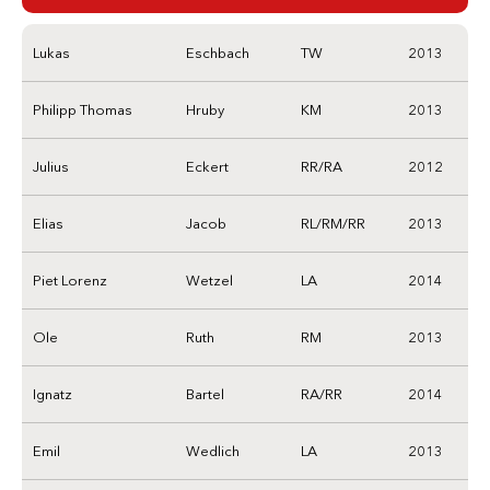
Lukas
Eschbach
TW
2013
Philipp Thomas
Hruby
KM
2013
Julius
Eckert
RR/RA
2012
Elias
Jacob
RL/RM/RR
2013
Piet Lorenz
Wetzel
LA
2014
Ole
Ruth
RM
2013
Ignatz
Bartel
RA/RR
2014
Emil
Wedlich
LA
2013