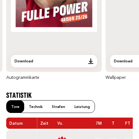
Download
Download
Autogrammkarte
Wallpaper
STATISTIK
Tore
Technik
Strafen
Leistung
Datum
Zeit
Vs.
7M
T
FT