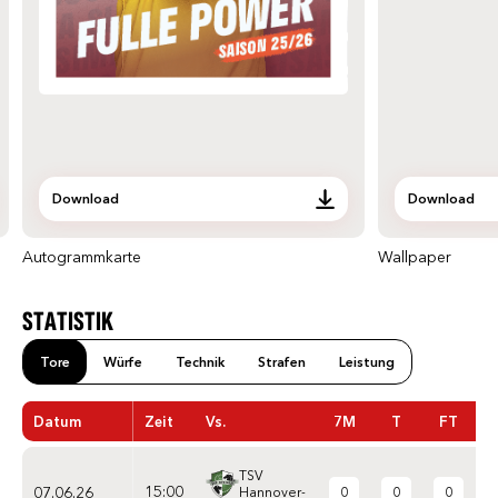
Download
Download
Autogrammkarte
Wallpaper
STATISTIK
Tore
Würfe
Technik
Strafen
Leistung
Datum
Zeit
Vs.
7M
T
FT
TSV
15:00
07.06.26
0
0
0
Hannover-