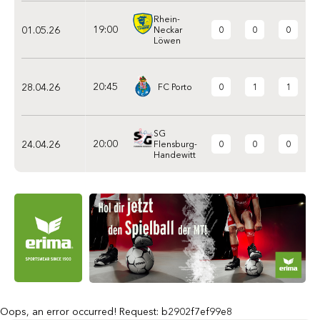
Rhein-
19:00
01.05.26
0
0
0
Neckar
Löwen
20:45
28.04.26
0
1
1
FC Porto
SG
20:00
24.04.26
0
0
0
Flensburg-
Handewitt
Oops, an error occurred! Request: b2902f7ef99e8