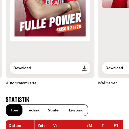
Download
Download
Autogrammkarte
Wallpaper
STATISTIK
Tore
Technik
Strafen
Leistung
Datum
Zeit
Vs.
7M
T
FT