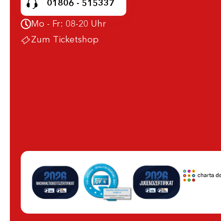
01806 - 515337
Mo - Fr: 08-20 Uhr
Zum Ticketshop