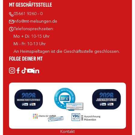
MT GESCHÄFTSSTELLE
05661 9260 - 0
info@mt-melsungen.de
Telefonsprechzeiten:
Mo + Di: 10-15 Uhr
Mi - Fr: 10-13 Uhr
An Heimspieltagen ist die Geschäftsstelle geschlossen.
FOLGE DEINER MT
Kontakt