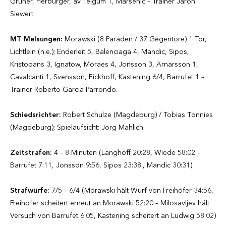
Grüner, Herburger, av Teigum 1, Marsenic – Trainer Jaron
Siewert.
MT Melsungen:
Morawski (8 Paraden / 37 Gegentore) 1 Tor,
Lichtlein (n.e.); Enderleit 5, Balenciaga 4, Mandic, Sipos,
Kristopans 3, Ignatow, Moraes 4, Jonsson 3, Arnarsson 1,
Cavalcanti 1, Svensson, Eickhoff, Kastening 6/4, Barrufet 1 –
Trainer Roberto Garcia Parrondo.
Schiedsrichter:
Robert Schulze (Magdeburg) / Tobias Tönnies
(Magdeburg); Spielaufsicht: Jorg Mahlich.
Zeitstrafen:
4 – 8 Minuten (Langhoff 20:28, Wiede 58:02 –
Barrufet 7:11, Jonsson 9:56, Sipos 23:38., Mandic 30:31)
Strafwürfe:
7/5 – 6/4 (Morawski hält Wurf von Freihöfer 34:56,
Freihöfer scheitert erneut an Morawski 52:20 – Milosavljev hält
Versuch von Barrufet 6:05, Kastening scheitert an Ludwig 58:02)