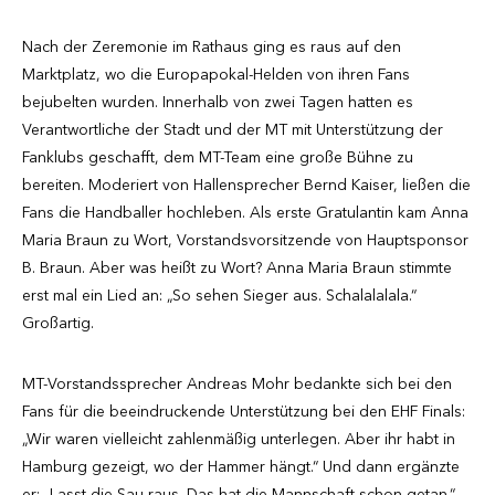
Nach der Zeremonie im Rathaus ging es raus auf den
Marktplatz, wo die Europapokal-Helden von ihren Fans
bejubelten wurden. Innerhalb von zwei Tagen hatten es
Verantwortliche der Stadt und der MT mit Unterstützung der
Fanklubs geschafft, dem MT-Team eine große Bühne zu
bereiten. Moderiert von Hallensprecher Bernd Kaiser, ließen die
Fans die Handballer hochleben. Als erste Gratulantin kam Anna
Maria Braun zu Wort, Vorstandsvorsitzende von Hauptsponsor
B. Braun. Aber was heißt zu Wort? Anna Maria Braun stimmte
erst mal ein Lied an: „So sehen Sieger aus. Schalalalala.“
Großartig.
MT-Vorstandssprecher Andreas Mohr bedankte sich bei den
Fans für die beeindruckende Unterstützung bei den EHF Finals:
„Wir waren vielleicht zahlenmäßig unterlegen. Aber ihr habt in
Hamburg gezeigt, wo der Hammer hängt.“ Und dann ergänzte
er: „Lasst die Sau raus. Das hat die Mannschaft schon getan.“