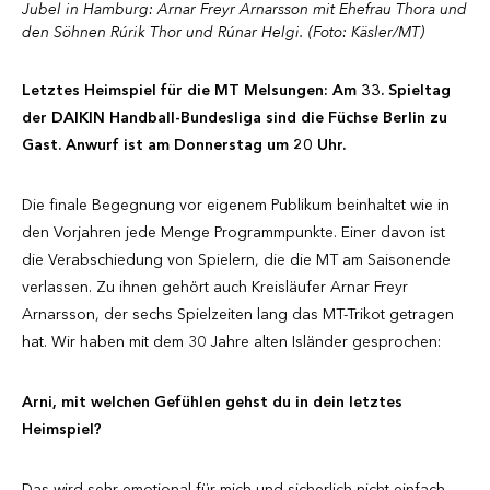
Jubel in Hamburg: Arnar Freyr Arnarsson mit Ehefrau Thora und
den Söhnen Rúrik Thor und Rúnar Helgi. (Foto: Käsler/MT)
Letztes Heimspiel für die MT Melsungen: Am 33. Spieltag
der DAIKIN Handball-Bundesliga sind die Füchse Berlin zu
Gast. Anwurf ist am Donnerstag um 20 Uhr.
Die finale Begegnung vor eigenem Publikum beinhaltet wie in
den Vorjahren jede Menge Programmpunkte. Einer davon ist
die Verabschiedung von Spielern, die die MT am Saisonende
verlassen. Zu ihnen gehört auch Kreisläufer Arnar Freyr
Arnarsson, der sechs Spielzeiten lang das MT-Trikot getragen
hat. Wir haben mit dem 30 Jahre alten Isländer gesprochen:
Arni, mit welchen Gefühlen gehst du in dein letztes
Heimspiel?
Das wird sehr emotional für mich und sicherlich nicht einfach.