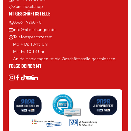
Zum Ticketshop
MT GESCHÄFTSSTELLE
05661 9260 - 0
info@mt-melsungen.de
Telefonsprechzeiten:
Mo + Di: 10-15 Uhr
Mi - Fr: 10-13 Uhr
An Heimspieltagen ist die Geschäftsstelle geschlossen.
FOLGE DEINER MT